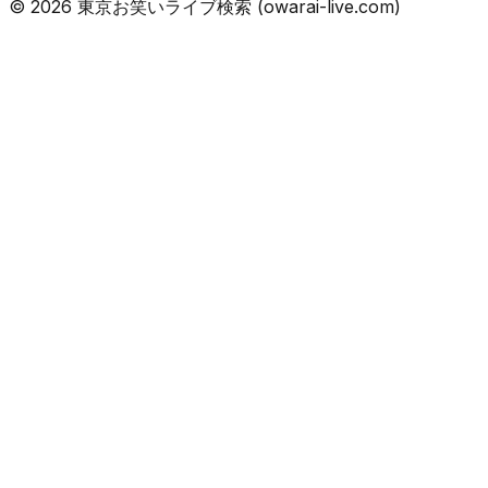
©
2026
東京お笑いライブ検索 (owarai-live.com)