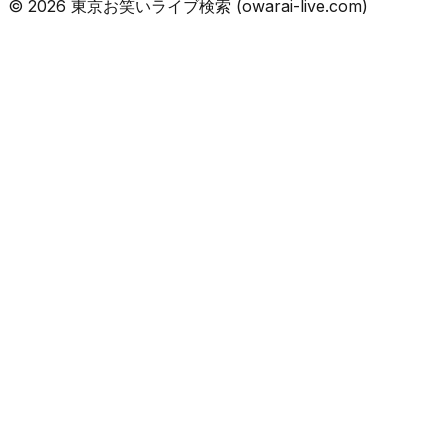
©
2026
東京お笑いライブ検索 (owarai-live.com)