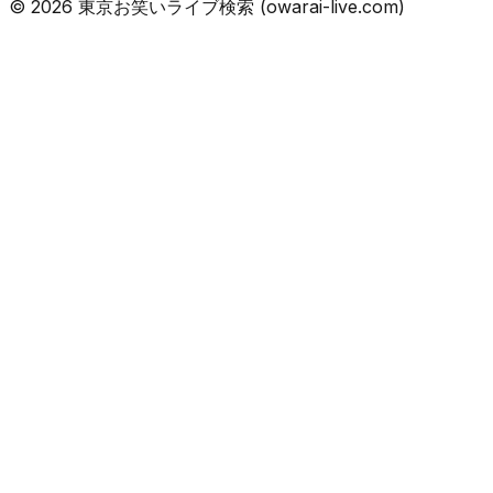
©
2026
東京お笑いライブ検索 (owarai-live.com)