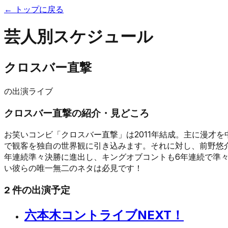
← トップに戻る
芸人別スケジュール
クロスバー直撃
の出演ライブ
クロスバー直撃
の紹介・見どころ
お笑いコンビ「クロスバー直撃」は2011年結成。主に漫才
で観客を独自の世界観に引き込みます。それに対し、前野悠介
年連続準々決勝に進出し、キングオブコントも6年連続で準々
い彼らの唯一無二のネタは必見です！
2
件の出演予定
六本木コントライブNEXT！