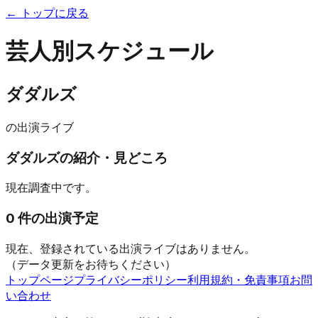
← トップに戻る
芸人別スケジュール
ダダルズ
の出演ライブ
ダダルズ
の紹介・見どころ
現在調査中です。
0
件の出演予定
現在、登録されている出演ライブはありません。
（データ更新をお待ちください）
トップページ
プライバシーポリシー
利用規約・免責事項
お問
い合わせ