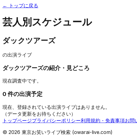
← トップに戻る
芸人別スケジュール
ダックツアーズ
の出演ライブ
ダックツアーズ
の紹介・見どころ
現在調査中です。
0
件の出演予定
現在、登録されている出演ライブはありません。
（データ更新をお待ちください）
トップページ
プライバシーポリシー
利用規約・免責事項
お問
©
2026
東京お笑いライブ検索 (owarai-live.com)