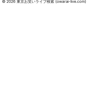
©
2026
東京お笑いライブ検索 (owarai-live.com)