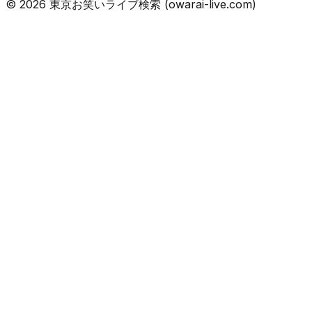
©
2026
東京お笑いライブ検索 (owarai-live.com)