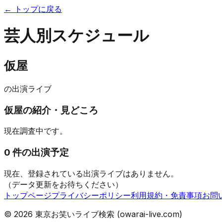
← トップに戻る
芸人別スケジュール
仮屋
の出演ライブ
仮屋
の紹介・見どころ
現在調査中です。
0
件の出演予定
現在、登録されている出演ライブはありません。
（データ更新をお待ちください）
トップページ
プライバシーポリシー
利用規約・免責事項
お問
©
2026
東京お笑いライブ検索 (owarai-live.com)