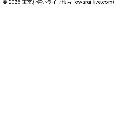
©
2026
東京お笑いライブ検索 (owarai-live.com)