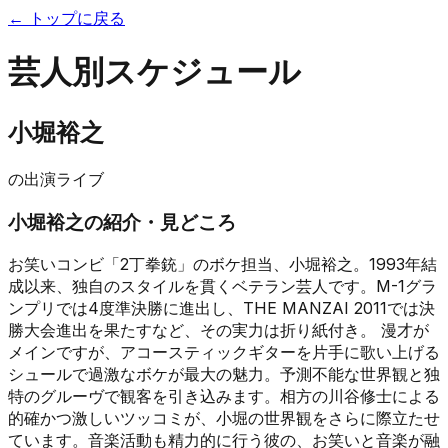
← トップに戻る
芸人別スケジュール
小堀裕之
の出演ライブ
小堀裕之
の紹介・見どころ
お笑いコンビ「2丁拳銃」のボケ担当、小堀裕之。1993年結
成以来、独自のスタイルを貫くベテラン芸人です。M-1グラ
ンプリでは4度準決勝に進出し、THE MANZAI 2011では決
勝大会進出を果たすなど、その実力は折り紙付き。 漫才が
メインですが、アコースティックギターを片手に歌い上げる
シュールで過激なボケが最大の魅力。予測不能な世界観と独
特のグルーヴで観客を引き込みます。相方の川谷修士による
的確かつ激しいツッコミが、小堀の世界観をさらに際立たせ
ています。音楽活動も精力的に行う彼の、お笑いと音楽が融