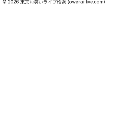
©
2026
東京お笑いライブ検索 (owarai-live.com)