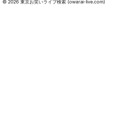
©
2026
東京お笑いライブ検索 (owarai-live.com)