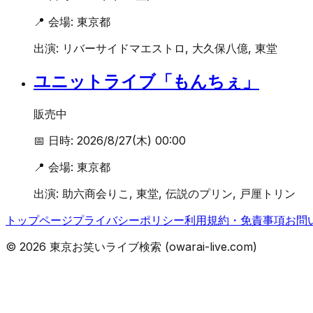
📍 会場:
東京都
出演:
リバーサイドマエストロ, 大久保八億, 東堂
ユニットライブ「もんちぇ」
販売中
📅 日時:
2026/8/27(木) 00:00
📍 会場:
東京都
出演:
助六商会りこ, 東堂, 伝説のプリン, 戸厘トリン
トップページ
プライバシーポリシー
利用規約・免責事項
お問
©
2026
東京お笑いライブ検索 (owarai-live.com)