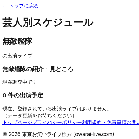
← トップに戻る
芸人別スケジュール
無敵艦隊
の出演ライブ
無敵艦隊
の紹介・見どころ
現在調査中です
0
件の出演予定
現在、登録されている出演ライブはありません。
（データ更新をお待ちください）
トップページ
プライバシーポリシー
利用規約・免責事項
お問
©
2026
東京お笑いライブ検索 (owarai-live.com)