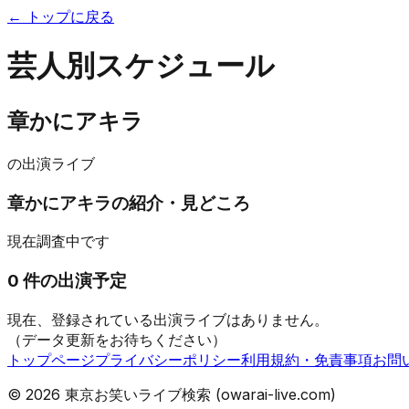
← トップに戻る
芸人別スケジュール
章かにアキラ
の出演ライブ
章かにアキラ
の紹介・見どころ
現在調査中です
0
件の出演予定
現在、登録されている出演ライブはありません。
（データ更新をお待ちください）
トップページ
プライバシーポリシー
利用規約・免責事項
お問
©
2026
東京お笑いライブ検索 (owarai-live.com)