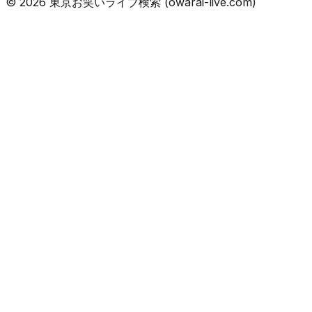
©
2026
東京お笑いライブ検索 (owarai-live.com)