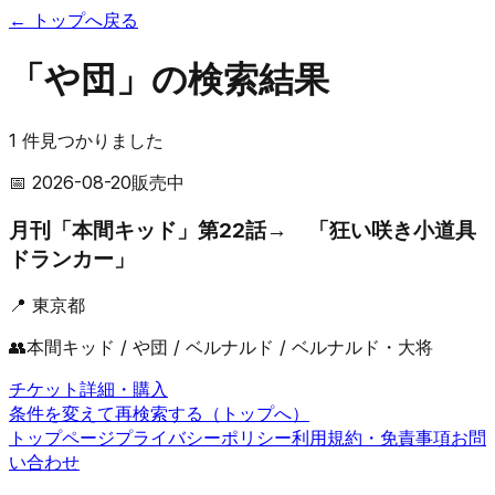
← トップへ戻る
「や団」の検索結果
1
件見つかりました
📅
2026-08-20
販売中
月刊「本間キッド」第22話→ 「狂い咲き小道具
ドランカー」
📍
東京都
👥
本間キッド / や団 / ベルナルド / ベルナルド・大将
チケット詳細・購入
条件を変えて再検索する（トップへ）
トップページ
プライバシーポリシー
利用規約・免責事項
お問
い合わせ