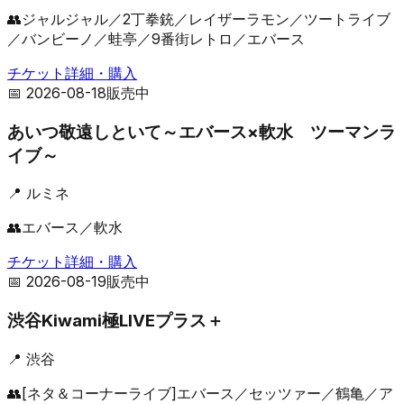
👥
ジャルジャル／2丁拳銃／レイザーラモン／ツートライブ
／バンビーノ／蛙亭／9番街レトロ／エバース
チケット詳細・購入
📅
2026-08-18
販売中
あいつ敬遠しといて～エバース×軟水 ツーマンラ
イブ～
📍
ルミネ
👥
エバース／軟水
チケット詳細・購入
📅
2026-08-19
販売中
渋谷Kiwami極LIVEプラス＋
📍
渋谷
👥
[ネタ＆コーナーライブ]エバース／セッツァー／鶴亀／ア