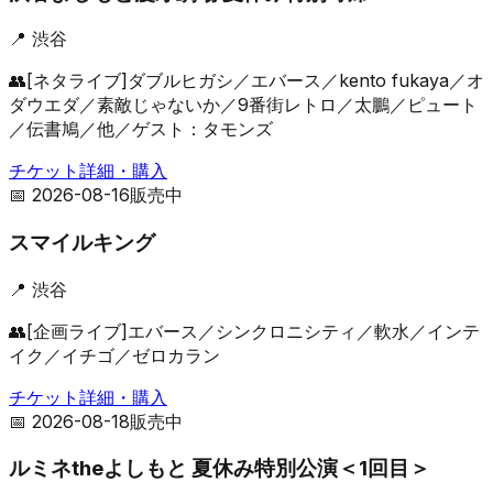
📍
渋谷
👥
[ネタライブ]ダブルヒガシ／エバース／kento fukaya／オ
ダウエダ／素敵じゃないか／9番街レトロ／太鵬／ピュート
／伝書鳩／他／ゲスト：タモンズ
チケット詳細・購入
📅
2026-08-16
販売中
スマイルキング
📍
渋谷
👥
[企画ライブ]エバース／シンクロニシティ／軟水／インテ
イク／イチゴ／ゼロカラン
チケット詳細・購入
📅
2026-08-18
販売中
ルミネtheよしもと 夏休み特別公演＜1回目＞