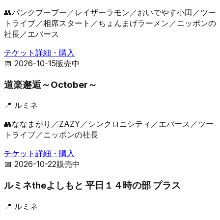
👥
パンクブーブー／レイザーラモン／おいでやす小田／ツー
トライブ／相席スタート／ちょんまげラーメン／ニッポンの
社長／エバース
チケット詳細・購入
📅
2026-10-15
販売中
道楽邂逅～October～
📍
ルミネ
👥
ななまがり／ZAZY／シンクロニシティ／エバース／ツー
トライブ／ニッポンの社長
チケット詳細・購入
📅
2026-10-22
販売中
ルミネtheよしもと 平日１４時の部 プラス
📍
ルミネ