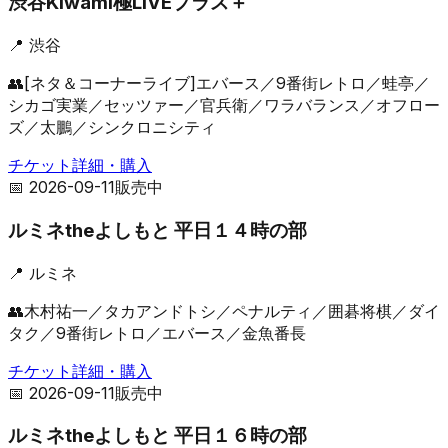
渋谷Kiwami極LIVEプラス＋
📍
渋谷
👥
[ネタ＆コーナーライブ]エバース／9番街レトロ／蛙亭／
シカゴ実業／セッツァー／官兵衛／ワラバランス／オフロー
ズ／太鵬／シンクロニシティ
チケット詳細・購入
📅
2026-09-11
販売中
ルミネtheよしもと 平日１４時の部
📍
ルミネ
👥
木村祐一／タカアンドトシ／ペナルティ／囲碁将棋／ダイ
タク／9番街レトロ／エバース／金魚番長
チケット詳細・購入
📅
2026-09-11
販売中
ルミネtheよしもと 平日１６時の部