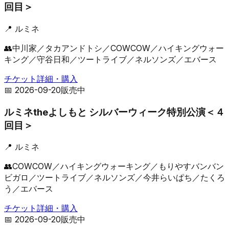
回目＞
📍
ルミネ
👥
中川家／タカアンドトシ／COWCOW／ハイキングウォー
キング／守谷日和／ツートライブ／ネルソンズ／エバース
チケット詳細・購入
📅
2026-09-20
販売中
ルミネtheよしもと シルバーウィーク特別公演＜４
回目＞
📍
ルミネ
👥
COWCOW／ハイキングウォーキング／もりやすバンバン
ビガロ／ツートライブ／ネルソンズ／今井らいぱち／たくろ
う／エバース
チケット詳細・購入
📅
2026-09-20
販売中