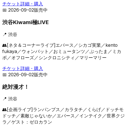
チケット詳細・購入
📅
2026-09-02
販売中
渋谷Kiwami極LIVE
📍
渋谷
👥
[ネタ＆コーナーライブ]エバース／シカゴ実業／kento
fukaya／ウォンバット／おミュータンツ／ぶったま／ミカ
ボ／オフローズ／シンクロニシティ／マリーマリー
チケット詳細・購入
📅
2026-09-02
販売中
絶対漫才！
📍
渋谷
👥
[企画ライブ]ランパンプス／カラタチ／くらげ／ドッチモ
ドッチ／素敵じゃないか／エバース／インテイク／世界クジ
ラ／ゲスト：ゼロカラン