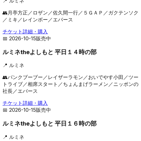
📍
ルミネ
👥
月亭方正／ロザン／佐久間一行／５ＧＡＰ／ガクテンソク
／ミキ／レインボー／エバース
チケット詳細・購入
📅
2026-10-15
販売中
ルミネtheよしもと 平日１４時の部
📍
ルミネ
👥
パンクブーブー／レイザーラモン／おいでやす小田／ツー
トライブ／相席スタート／ちょんまげラーメン／ニッポンの
社長／エバース
チケット詳細・購入
📅
2026-10-15
販売中
ルミネtheよしもと 平日１６時の部
📍
ルミネ