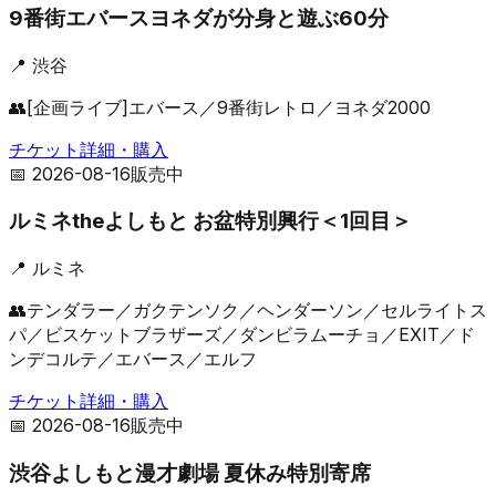
9番街エバースヨネダが分身と遊ぶ60分
📍
渋谷
👥
[企画ライブ]エバース／9番街レトロ／ヨネダ2000
チケット詳細・購入
📅
2026-08-16
販売中
ルミネtheよしもと お盆特別興行＜1回目＞
📍
ルミネ
👥
テンダラー／ガクテンソク／ヘンダーソン／セルライトス
パ／ビスケットブラザーズ／ダンビラムーチョ／EXIT／ド
ンデコルテ／エバース／エルフ
チケット詳細・購入
📅
2026-08-16
販売中
渋谷よしもと漫才劇場 夏休み特別寄席