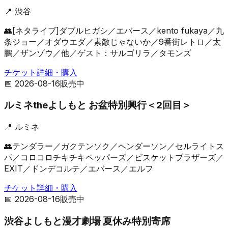
📍
渋谷
👥
[ネタライブ]ダブルヒガシ／エバース／kento fukaya／九
条ジョー／オダウエダ／素敵じゃないか／9番街レトロ／太
鵬／ザンゾウ／他／ゲスト：サルゴリラ／タモンズ
チケット詳細・購入
📅
2026-08-16
販売中
ルミネtheよしもと お盆特別興行＜2回目＞
📍
ルミネ
👥
テンダラー／ガクテンソク／ヘンダーソン／セルライトス
パ／コロコロチキチキペッパーズ／ビスケットブラザーズ／
EXIT／ドンデコルテ／エバース／エルフ
チケット詳細・購入
📅
2026-08-16
販売中
渋谷よしもと漫才劇場 夏休み特別寄席