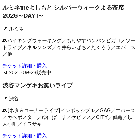
ルミネtheよしもと シルバーウィークよる寄席
2026～DAY1～
📍
ルミネ
👥
ハイキングウォーキング／もりやすバンバンビガロ／ツー
トライブ／ネルソンズ／今井らいぱち／たくろう／エバース
／他
チケット詳細・購入
📅
2026-09-23
販売中
渋谷マンゲキお笑いライブ
📍
渋谷
👥
[ネタ＆コーナーライブ]インポッシブル／GAG／エバース
／カベポスター／ゆにばーす／ケビンス／CITY／鶴亀／鉄
人小町／イワサキ
チケット詳細・購入