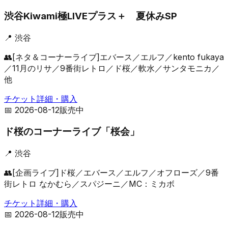
渋谷Kiwami極LIVEプラス＋ 夏休みSP
📍
渋谷
👥
[ネタ＆コーナーライブ]エバース／エルフ／kento fukaya
／11月のリサ／9番街レトロ／ド桜／軟水／サンタモニカ／
他
チケット詳細・購入
📅
2026-08-12
販売中
ド桜のコーナーライブ「桜会」
📍
渋谷
👥
[企画ライブ]ド桜／エバース／エルフ／オフローズ／9番
街レトロ なかむら／スパジーニ／MC：ミカボ
チケット詳細・購入
📅
2026-08-12
販売中