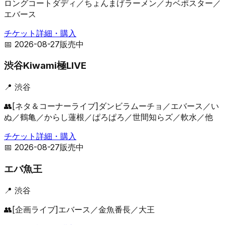
ロングコートダディ／ちょんまげラーメン／カベポスター／
エバース
チケット詳細・購入
📅
2026-08-27
販売中
渋谷Kiwami極LIVE
📍
渋谷
👥
[ネタ＆コーナーライブ]ダンビラムーチョ／エバース／い
ぬ／鶴亀／からし蓮根／ぱろぱろ／世間知らズ／軟水／他
チケット詳細・購入
📅
2026-08-27
販売中
エバ魚王
📍
渋谷
👥
[企画ライブ]エバース／金魚番長／大王