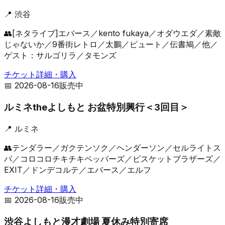
📍
渋谷
👥
[ネタライブ]エバース／kento fukaya／オダウエダ／素敵
じゃないか／9番街レトロ／太鵬／ピュート／伝書鳩／他／
ゲスト：サルゴリラ／タモンズ
チケット詳細・購入
📅
2026-08-16
販売中
ルミネtheよしもと お盆特別興行＜3回目＞
📍
ルミネ
👥
テンダラー／ガクテンソク／ヘンダーソン／セルライトス
パ／コロコロチキチキペッパーズ／ビスケットブラザーズ／
EXIT／ドンデコルテ／エバース／エルフ
チケット詳細・購入
📅
2026-08-16
販売中
渋谷よしもと漫才劇場 夏休み特別寄席