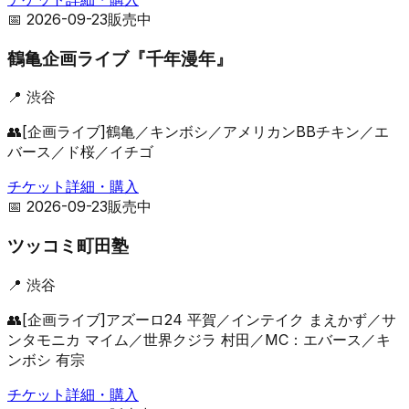
📅
2026-09-23
販売中
鶴亀企画ライブ『千年漫年』
📍
渋谷
👥
[企画ライブ]鶴亀／キンボシ／アメリカンBBチキン／エ
バース／ド桜／イチゴ
チケット詳細・購入
📅
2026-09-23
販売中
ツッコミ町田塾
📍
渋谷
👥
[企画ライブ]アズーロ24 平賀／インテイク まえかず／サ
ンタモニカ マイム／世界クジラ 村田／MC：エバース／キ
ンボシ 有宗
チケット詳細・購入