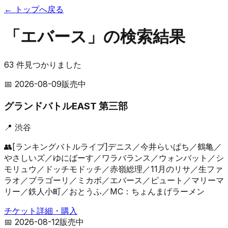
← トップへ戻る
「エバース」の検索結果
63
件見つかりました
📅
2026-08-09
販売中
グランドバトルEAST 第三部
📍
渋谷
👥
[ランキングバトルライブ]デニス／今井らいぱち／鶴亀／
やさしいズ／ゆにばーす／ワラバランス／ウォンバット／シ
モリュウ／ドッチモドッチ／赤嶺総理／11月のリサ／生ファ
ラオ／ブラゴーリ／ミカボ／エバース／ピュート／マリーマ
リー／鉄人小町／おとうふ／MC：ちょんまげラーメン
チケット詳細・購入
📅
2026-08-12
販売中