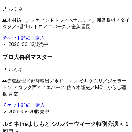
📍
ルミネ
👥
木村祐一／タカアンドトシ／ペナルティ／囲碁将棋／ダイ
タク／9番街レトロ／エバース／金魚番長
チケット詳細・購入
📅
2026-09-12
販売中
プロ大喜利マスター
📍
ルミネ
👥
赤嶺総理／野澤輸出／令和ロマン 松井ケムリ／ジェラー
ドン アタック西本／エバース 佐々木隆史／MC：からし蓮
根 青空
チケット詳細・購入
📅
2026-09-20
販売中
ルミネtheよしもと シルバーウィーク特別公演＜１
回目＞