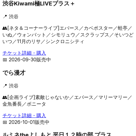
渋谷Kiwami極LIVEプラス＋
📍
渋谷
👥
[ネタ＆コーナーライブ]エバース／カベポスター／蛙亭／
いぬ／ウォンバット／シモリュウ／スクラップス／そいつど
いつ／11月のリサ／シンクロニシティ
チケット詳細・購入
📅
2026-09-30
販売中
でら漫才
📍
渋谷
👥
[企画ライブ]素敵じゃないか／エバース／マリーマリー／
金魚番長／ボニータ
チケット詳細・購入
📅
2026-10-01
販売中
ルミネtheよしもと 平日１２時の部 プラス