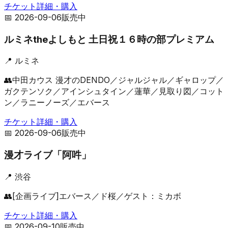
チケット詳細・購入
📅
2026-09-06
販売中
ルミネtheよしもと 土日祝１６時の部プレミアム
📍
ルミネ
👥
中田カウス 漫才のDENDO／ジャルジャル／ギャロップ／
ガクテンソク／アインシュタイン／蓮華／見取り図／コット
ン／ラニーノーズ／エバース
チケット詳細・購入
📅
2026-09-06
販売中
漫才ライブ「阿吽」
📍
渋谷
👥
[企画ライブ]エバース／ド桜／ゲスト：ミカボ
チケット詳細・購入
📅
2026-09-10
販売中