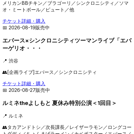
メリカンBBチキン／ブラゴーリ／シンクロニシティ／ソマ
オ・ミートボール／ピュート／他
チケット詳細・購入
📅
2026-08-19
販売中
エバース×シンクロニシティツーマンライブ「エバ
ーゲリオ・・・
📍
渋谷
👥
[企画ライブ]エバース／シンクロニシティ
チケット詳細・購入
📅
2026-08-27
販売中
ルミネtheよしもと 夏休み特別公演＜1回目＞
📍
ルミネ
👥
タカアンドトシ／次長課長／レイザーラモン／ロングコー
トダディ／ちょんまげラーメン／カベポスター／エバース／