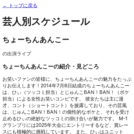
← トップに戻る
芸人別スケジュール
ちょーちんあんこー
の出演ライブ
ちょーちんあんこー
の紹介・見どころ
お笑いファンの皆様に、ちょーちんあんこーの魅力をたっぷ
りお伝えします！2014年7月8日結成のちょーちんあんこー
は、ひぃ（ツッコミ担当）とじゅんこBAN！BAN！（ボケ
担当）による女性お笑いコンビです。 彼女たちは主に漫
才、コント（ショートコント）を披露しており、その芸風
は、じゅんこBAN！BAN！の個性的なボケと、それを受け
止めるひぃの絶妙なツッコミの掛け合いが魅力です。 M-1
グランプリには2025年大会にエントリーするなど、賞レー
スにも積極的に挑戦しています。 また、ひぃはユニット