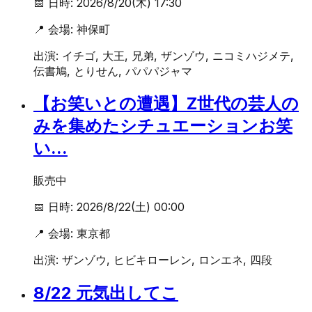
📅 日時:
2026/8/20(木) 17:30
📍 会場:
神保町
出演:
イチゴ, 大王, 兄弟, ザンゾウ, ニコミハジメテ,
伝書鳩, とりせん, パパパジャマ
【お笑いとの遭遇】Z世代の芸人の
みを集めたシチュエーションお笑
い...
販売中
📅 日時:
2026/8/22(土) 00:00
📍 会場:
東京都
出演:
ザンゾウ, ヒビキローレン, ロンエネ, 四段
8/22 元気出してこ