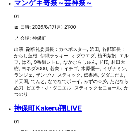
マンゲキ奇祭～芸神祭～
01
📅 日時:
2026/8/17(月) 21:00
📍 会場:
神保町
出演:
副祭礼委員長：カベポスター, 浜田, 各部班長：
からし蓮根, 伊織ラッキー, オダウエダ, 植田紫帆, エル
フ, はる, 9番街レトロ, なかむらしゅん, ド桜, 村田大
樹, ヨネダ2000, 若衆：イチゴ, 木原優一, イザナミン,
ランジェ, ザンゾウ, スティック, 伝書鳩, ダダこだま,
ド天国, てんと, なでなでボーイ, みずの☆彡, ただなら
ぬ刀, ビエラ・J・ダニエル, スティックセニョール, か
つのり
神保町Kakeru翔LIVE
01