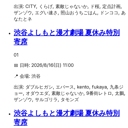
出演:
CITY, くらげ, 素敵じゃないか, ド桜, 定点計画,
ザンゾウ, エグい速さ, 照山おうちごはん, ドンココ, あ
なたとネ
渋谷よしもと漫才劇場 夏休み特別
寄席
01
📅 日時:
2026/8/16(日) 11:00
📍 会場:
渋谷
出演:
ダブルヒガシ, エバース, kento, fukaya, 九条ジ
ョー, オダウエダ, 素敵じゃないか, 9番街レトロ, 太鵬,
ザンゾウ, サルゴリラ, タモンズ
渋谷よしもと漫才劇場 夏休み特別
寄席