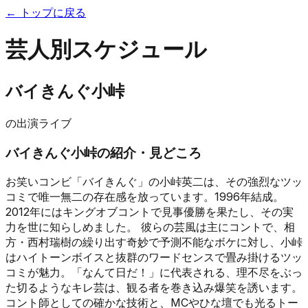
← トップに戻る
芸人別スケジュール
バイきんぐ小峠
の出演ライブ
バイきんぐ小峠
の紹介・見どころ
お笑いコンビ「バイきんぐ」の小峠英二は、その強烈なツッ
コミで唯一無二の存在感を放っています。1996年結成。
2012年にはキングオブコントで見事優勝を果たし、その実
力を世に知らしめました。 彼らの芸風は主にコントで、相
方・西村瑞樹の繰り出す奇妙で予測不能なボケに対し、小峠
はハイトーンボイスと抜群のワードセンスで畳み掛けるツッ
コミが魅力。「なんて日だ！」に代表される、理不尽をぶっ
た切るようなキレ芸は、観る者を巻き込み爆笑を誘います。
コント師としての確かな技術と、MCやひな壇でも光るトー