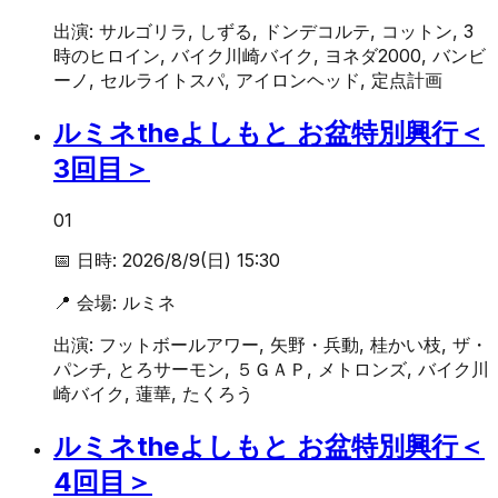
出演:
サルゴリラ, しずる, ドンデコルテ, コットン, 3
時のヒロイン, バイク川崎バイク, ヨネダ2000, バンビ
ーノ, セルライトスパ, アイロンヘッド, 定点計画
ルミネtheよしもと お盆特別興行＜
3回目＞
01
📅 日時:
2026/8/9(日) 15:30
📍 会場:
ルミネ
出演:
フットボールアワー, 矢野・兵動, 桂かい枝, ザ・
パンチ, とろサーモン, ５ＧＡＰ, メトロンズ, バイク川
崎バイク, 蓮華, たくろう
ルミネtheよしもと お盆特別興行＜
4回目＞