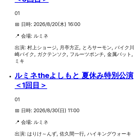
01
📅 日時:
2026/8/20(木) 16:00
📍 会場:
ルミネ
出演:
村上ショージ, 月亭方正, とろサーモン, バイク川
崎バイク, ガクテンソク, フルーツポンチ, 金属バット,
ミキ
ルミネtheよしもと 夏休み特別公演
＜1回目＞
01
📅 日時:
2026/8/30(日) 11:00
📍 会場:
ルミネ
出演:
はりけ～んず, 佐久間一行, ハイキングウォーキ