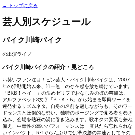
← トップに戻る
芸人別スケジュール
バイク川崎バイク
の出演ライブ
バイク川崎バイク
の紹介・見どころ
お笑いファン注目！ピン芸人・バイク川崎バイクは、2007
年の活動開始以来、唯一無二の存在感を放ち続けています。
「BKB！ヘイ！」の決めゼリフでおなじみの彼の芸風は、
アルファベット3文字「B・K・B」から始まる即興ワードを
連発するリズムネタ。自身の名前を冠しながらも、そのワー
ドセンスと圧倒的な勢い、独特のポージングで見る者を巻き
込み、会場を熱狂の渦に巻き込みます。歌ネタの要素も兼ね
備え、中毒性の高いパフォーマンスは一度見たら忘れられな
いインパクト。R-1ぐらんぷりでは準決勝の常連としてその