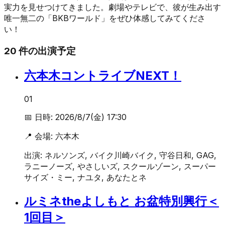
実力を見せつけてきました。劇場やテレビで、彼が生み出す
唯一無二の「BKBワールド」をぜひ体感してみてくださ
い！
20
件の出演予定
六本木コントライブNEXT！
01
📅 日時:
2026/8/7(金) 17:30
📍 会場:
六本木
出演:
ネルソンズ, バイク川崎バイク, 守谷日和, GAG,
ラニーノーズ, やさしいズ, スクールゾーン, スーパー
サイズ・ミー, ナユタ, あなたとネ
ルミネtheよしもと お盆特別興行＜
1回目＞