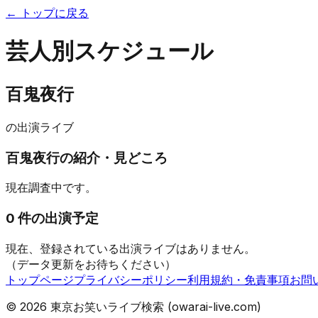
← トップに戻る
芸人別スケジュール
百鬼夜行
の出演ライブ
百鬼夜行
の紹介・見どころ
現在調査中です。
0
件の出演予定
現在、登録されている出演ライブはありません。
（データ更新をお待ちください）
トップページ
プライバシーポリシー
利用規約・免責事項
お問
©
2026
東京お笑いライブ検索 (owarai-live.com)