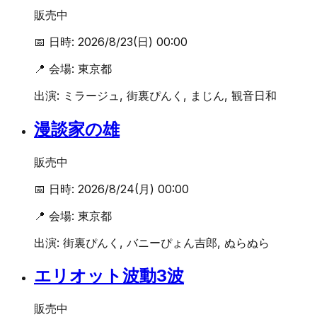
販売中
📅 日時:
2026/8/23(日) 00:00
📍 会場:
東京都
出演:
ミラージュ, 街裏ぴんく, まじん, 観音日和
漫談家の雄
販売中
📅 日時:
2026/8/24(月) 00:00
📍 会場:
東京都
出演:
街裏ぴんく, バニーぴょん吉郎, ぬらぬら
エリオット波動3波
販売中