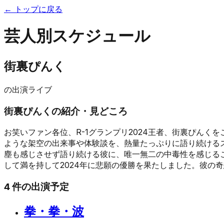
← トップに戻る
芸人別スケジュール
街裏ぴんく
の出演ライブ
街裏ぴんく
の紹介・見どころ
お笑いファン各位、R-1グランプリ2024王者、街裏ぴん
ような架空の出来事や体験談を、熱量たっぷりに語り続ける
塵も感じさせず語り続ける彼に、唯一無二の中毒性を感じることで
して満を持して2024年に悲願の優勝を果たしました。彼の
4
件の出演予定
拳・拳・波