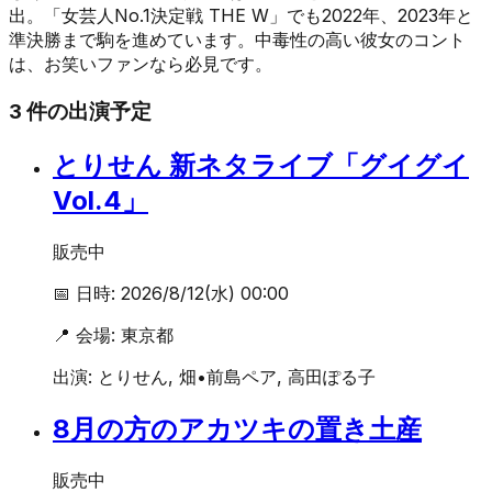
出。「女芸人No.1決定戦 THE W」でも2022年、2023年と
準決勝まで駒を進めています。中毒性の高い彼女のコント
は、お笑いファンなら必見です。
3
件の出演予定
とりせん 新ネタライブ「グイグイ
Vol.4」
販売中
📅 日時:
2026/8/12(水) 00:00
📍 会場:
東京都
出演:
とりせん, 畑•前島ペア, 高田ぽる子
8月の方のアカツキの置き土産
販売中