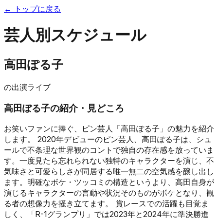
← トップに戻る
芸人別スケジュール
高田ぽる子
の出演ライブ
高田ぽる子
の紹介・見どころ
お笑いファンに捧ぐ、ピン芸人「高田ぽる子」の魅力を紹介
します。 2020年デビューのピン芸人、高田ぽる子は、シュ
ールで不条理な世界観のコントで独自の存在感を放っていま
す。一度見たら忘れられない独特のキャラクターを演じ、不
気味さと可愛らしさが同居する唯一無二の空気感を醸し出し
ます。明確なボケ・ツッコミの構造というより、高田自身が
演じるキャラクターの言動や状況そのものがボケとなり、観
る者の想像力を掻き立てます。 賞レースでの活躍も目覚ま
しく、「R-1グランプリ」では2023年と2024年に準決勝進