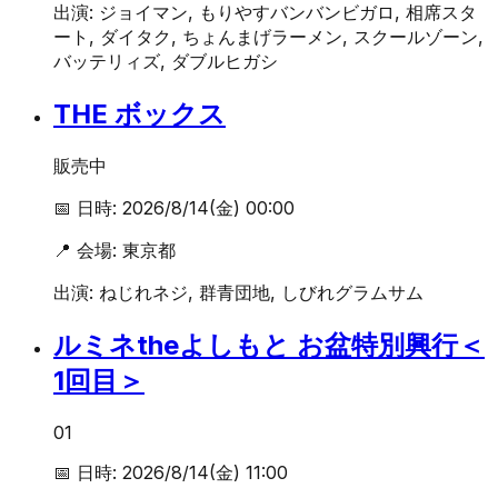
出演:
ジョイマン, もりやすバンバンビガロ, 相席スタ
ート, ダイタク, ちょんまげラーメン, スクールゾーン,
バッテリィズ, ダブルヒガシ
THE ボックス
販売中
📅 日時:
2026/8/14(金) 00:00
📍 会場:
東京都
出演:
ねじれネジ, 群青団地, しびれグラムサム
ルミネtheよしもと お盆特別興行＜
1回目＞
01
📅 日時:
2026/8/14(金) 11:00