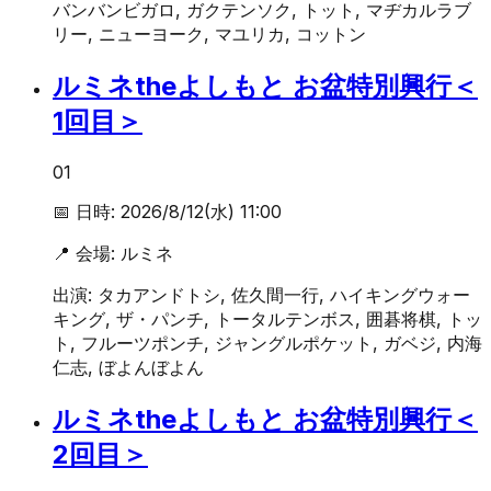
バンバンビガロ, ガクテンソク, トット, マヂカルラブ
リー, ニューヨーク, マユリカ, コットン
ルミネtheよしもと お盆特別興行＜
1回目＞
01
📅 日時:
2026/8/12(水) 11:00
📍 会場:
ルミネ
出演:
タカアンドトシ, 佐久間一行, ハイキングウォー
キング, ザ・パンチ, トータルテンボス, 囲碁将棋, トッ
ト, フルーツポンチ, ジャングルポケット, ガベジ, 内海
仁志, ぼよんぼよん
ルミネtheよしもと お盆特別興行＜
2回目＞