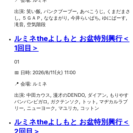
出演:
笑い飯, パンクブーブー, あべこうじ, くまだまさ
し, ５ＧＡＰ, ななまがり, 今井らいぱち, ゆにばーす,
滝音, 空気階段
ルミネtheよしもと お盆特別興行＜
1回目＞
01
📅 日時:
2026/8/11(火) 11:00
📍 会場:
ルミネ
出演:
中田カウス, 漫才のDENDO, ダイアン, もりやす
バンバンビガロ, ガクテンソク, トット, マヂカルラブ
リー, ニューヨーク, マユリカ, コットン
ルミネtheよしもと お盆特別興行＜
2回目＞