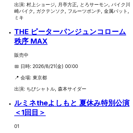
出演:
村上ショージ, 月亭方正, とろサーモン, バイク川
崎バイク, ガクテンソク, フルーツポンチ, 金属バット,
ミキ
THE ピーターパンジュンコローム
秩序 MAX
販売中
📅 日時:
2026/8/21(金) 00:00
📍 会場:
東京都
出演:
ちびシャトル, 森本サイダー
ルミネtheよしもと 夏休み特別公演
＜1回目＞
01