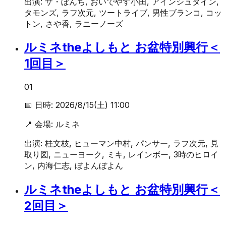
出演:
ザ・ぼんち, おいでやす小田, アインシュタイン,
タモンズ, ラフ次元, ツートライブ, 男性ブランコ, コッ
トン, さや香, ラニーノーズ
ルミネtheよしもと お盆特別興行＜
1回目＞
01
📅 日時:
2026/8/15(土) 11:00
📍 会場:
ルミネ
出演:
桂文枝, ヒューマン中村, パンサー, ラフ次元, 見
取り図, ニューヨーク, ミキ, レインボー, 3時のヒロイ
ン, 内海仁志, ぼよんぼよん
ルミネtheよしもと お盆特別興行＜
2回目＞