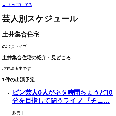
← トップに戻る
芸人別スケジュール
土井集合住宅
の出演ライブ
土井集合住宅
の紹介・見どころ
現在調査中です
1
件の出演予定
ピン芸人6人がネタ時間ちょうど10
分を目指して闘うライブ 『チェ...
販売中