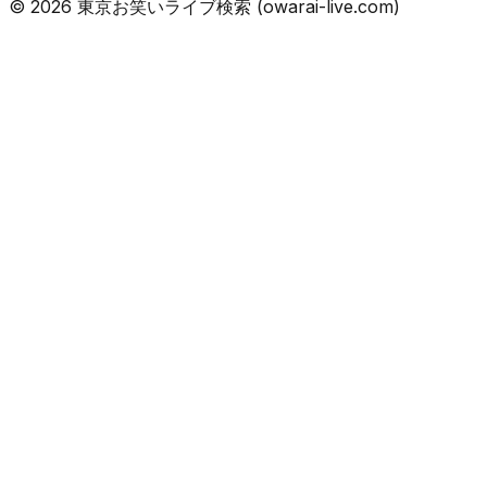
©
2026
東京お笑いライブ検索 (owarai-live.com)