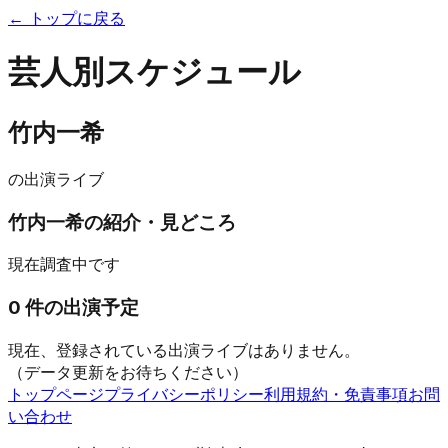
← トップに戻る
芸人別スケジュール
竹内一希
の出演ライブ
竹内一希
の紹介・見どころ
現在調査中です
0
件の出演予定
現在、登録されている出演ライブはありません。
（データ更新をお待ちください）
トップページ
プライバシーポリシー
利用規約・免責事項
お問
い合わせ